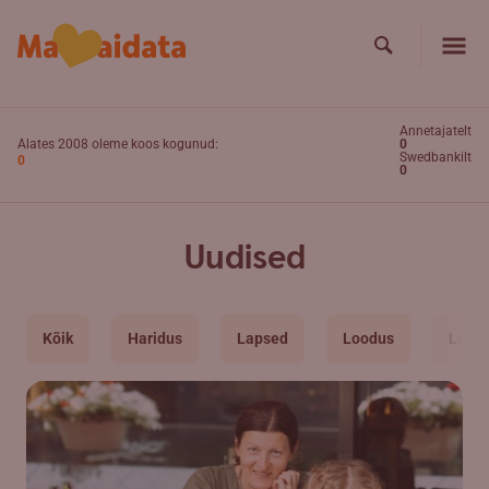
Skip to main content
Search
Search
Annetajatelt
Alates 2008 oleme koos kogunud:
0
Swedbankilt
0
0
Uudised
Kõik
Haridus
Lapsed
Loodus
Loom