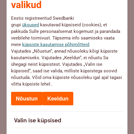
valikud
Eestis registreeritud Swedbanki
grupi
üksused
kasutavad küpsiseid (cookies), et
pakkuda Sulle personaalsemat kogemust ja parandada
veebilehe toimivust. Täpsema info saamiseks vaata
meie
küpsiste kasutamise põhimõtteid
.
Vajutades „Nõustun“, annad nõusoleku kõigi küpsiste
kasutamiseks. Vajutades „Keeldun“, ei nõustu Sa
ühegagi neist küpsistest. Vajutades „Valin ise
küpsised“, saad ise valida, milliste küpsistega soovid
UUDISED
nõustuda. Võid oma küpsiste nõusoleku igal ajal tagasi
võtta küpsiste lehel..
Eesti annetamiskultuur ei ole nõrk, vaid see on
lihtsalt veel noor
Nõustun
Keeldun
30.12.2025
|
MAA
Valin ise küpsised