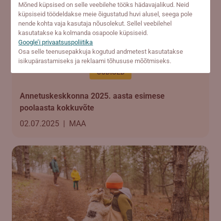
Mõned küpsised on selle veebilehe tööks hädavajalikud. Neid
küpsiseid töödeldakse meie õigustatud huvi alusel, seega pole
nende kohta vaja kasutaja nõusolekut. Sellel veebilehel
kasutatakse ka kolmanda osapoole küpsiseid.
Google’i privaatsuspoliitika
Osa selle teenusepakkuja kogutud andmetest kasutatakse
isikupärastamiseks ja reklaami tõhususe mõõtmiseks.
UUDISED
Annetuskeskkonna 2025. aasta esimese
poolaasta kokkuvõte
02.07.2025
|
MAA